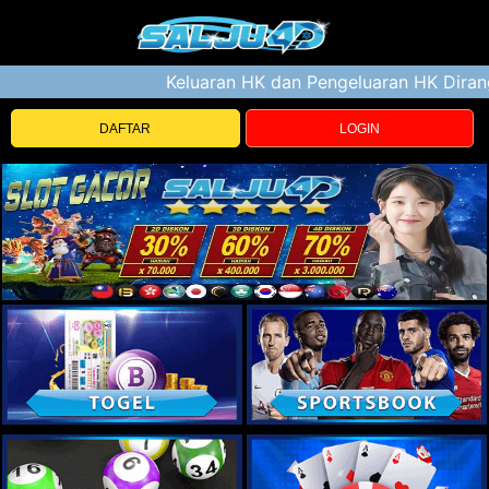
Keluaran HK dan Pengeluaran HK Dirang
DAFTAR
LOGIN