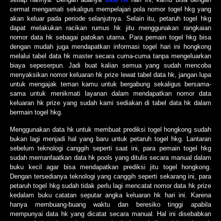
cermat mengamati sekaligus mempelajari pola nomor togel hkg yang
akan keluar pada periode selanjutnya. Selain itu, petaruh togel hkg
dapat melakukan racikan rumus hk jitu menggunakan rangkaian
nomor data hk sebagai patokan utama. Para pemain togel hkg bisa
dengan mudah juga mendapatkan informasi togel hari ini hongkong
melalui tabel data hk master secara cuma-cuma tanpa mengeluarkan
biaya sepeserpun. Jadi buat kalian semua yang sudah mencoba
menyaksikan nomor keluaran hk prize lewat tabel data hk, jangan lupa
untuk mengajak teman kamu untuk bergabung sekaligus bersama-
sama untuk menikmati layanan dalam mendapatkan nomor data
keluaran hk prize yang sudah kami sediakan di tabel data hk dalam
bermain togel hkg.
Menggunakan data hk untuk membuat prediksi togel hongkong sudah
bukan lagi menjadi hal yang baru untuk petaruh togel hkg. Lantaran
sebelum teknologi canggih seperti saat ini, para pemain togel hkg
sudah memanfaatkan data hk pools yang ditulis secara manual dalam
buku kecil agar bisa mendapatkan prediksi jitu togel hongkong.
Dengan tersedianya teknologi yang canggih seperti sekarang ini, para
petaruh togel hkg sudah tidak perlu lagi mencatat nomor data hk prize
kedalam buku catatan seputar angka keluaran hk hari ini. Karena
hanya membuang-buang waktu dan beresiko tinggi apabila
mempunyai data hk yang dicatat secara manual. Hal ini disebabkan